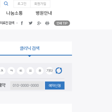
통
인쇄 TIP
통합검색
facebook
twitter
google plus
Print
로그인
회원가입
합
검
색
인쇄 TIP
facebook
twitter
google plus
프린트
의료진 검색
클리닉 검색
전체보기
ㅊ
ㅋ
ㅌ
ㅍ
ㅎ
기타
예약
예약신청