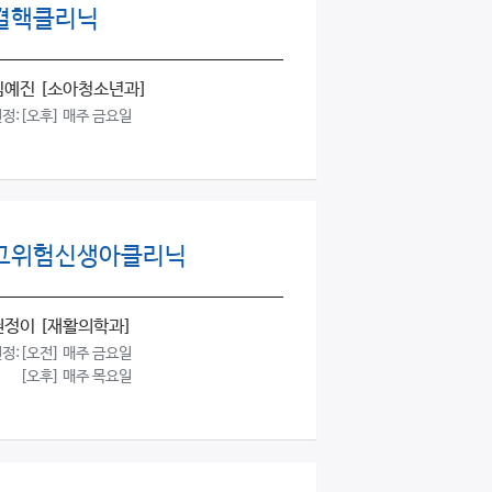
결핵클리닉
김예진
[소아청소년과]
정:
[오후] 매주 금요일
고위험신생아클리닉
권정이
[재활의학과]
정:
[오전] 매주 금요일
[오후] 매주 목요일