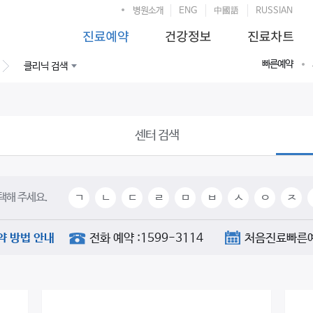
병원소개
ENG
中國語
RUSSIAN
빠른예약
클리닉 검색
센터 검색
택해 주세요.
ㄱ
ㄴ
ㄷ
ㄹ
ㅁ
ㅂ
ㅅ
ㅇ
ㅈ
약 방법 안내
전화 예약 :1599-3114
처음진료빠른