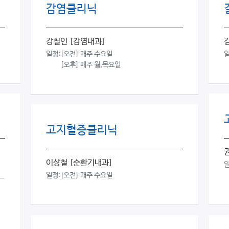
감염클리닉
강철인
[감염내과]
일정:
[오전] 매주 수요일
일
[오후] 매주 월,목요일
고지혈증클리닉
이상철
[순환기내과]
일
일정:
[오전] 매주 수요일