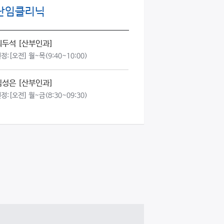
난임클리닉
최두석
[산부인과]
정:
[오전] 월~목(9:40~10:00)
김성은
[산부인과]
정:
[오전] 월~금(8:30~09:30)