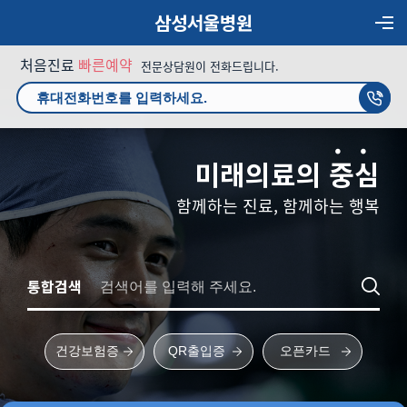
삼성서울병원
처음진료
빠른예약
전문상담원이 전화드립니다.
미래의료의
중
심
함께하는 진료, 함께하는 행복
통합검색
건강보험증
QR출입증
오픈카드