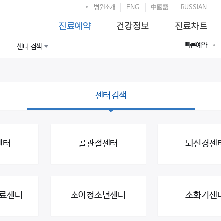
병원소개
ENG
中國語
RUSSIAN
빠른예약
센터 검색
센터 검색
센터
골관절센터
뇌신경센
료센터
소아청소년센터
소화기센