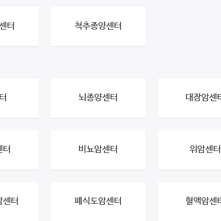
센터
척추종양센터
터
뇌종양센터
대장암센
센터
비뇨암센터
위암센터
암센터
폐식도암센터
혈액암센