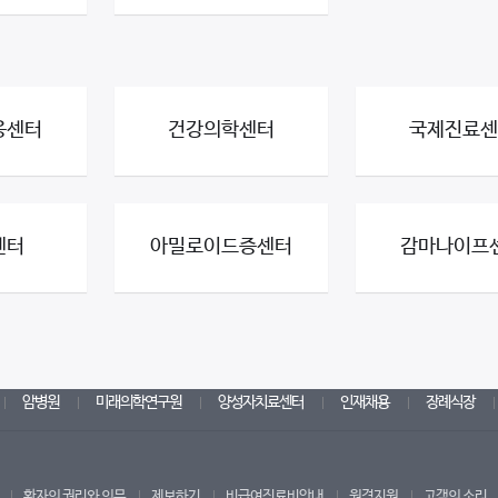
응센터
건강의학센터
국제진료센
센터
아밀로이드증센터
감마나이프
암병원
미래의학연구원
양성자치료센터
인재채용
장례식장
환자의 권리와 의무
제보하기
비급여진료비안내
원격지원
고객의 소리