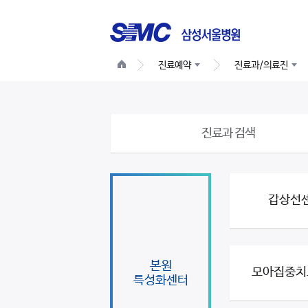
진료예약
진료과/의료진
진료과 검색
갑상선
본원
모아집중치
특성화센터