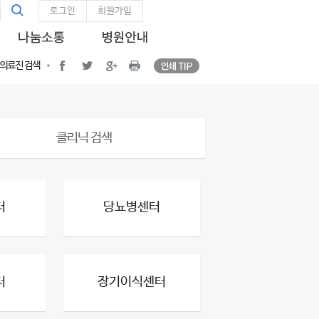
통
인쇄 TIP
통합검색
facebook
twitter
google plus
Print
로그인
회원가입
합
검
색
인쇄 TIP
facebook
twitter
google plus
프린트
의료진 검색
클리닉 검색
터
당뇨병센터
터
장기이식센터