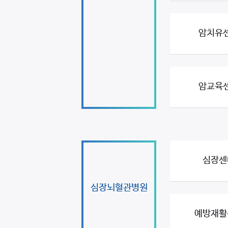
암치유
암교육
심장센
심장뇌혈관병원
예방재활