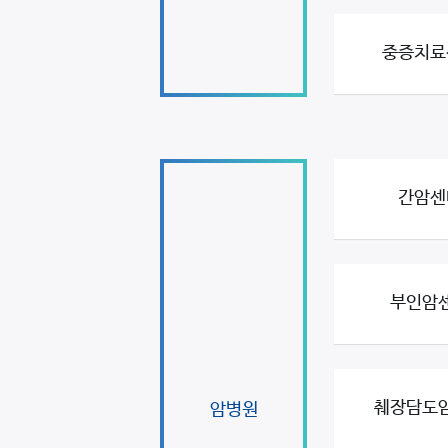
중증치료
간암센
부인암
췌장담도
암병원