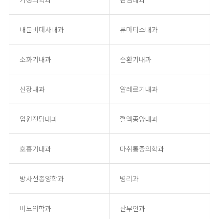
내분비대사내과
류마티스내과
소화기내과
순환기내과
신장내과
알레르기내과
입원전담내과
혈액종양내과
호흡기내과
마취통증의학과
방사선종양학과
병리과
비뇨의학과
산부인과