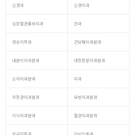
신경과
신경외과
심장혈관흉부외과
안과
영상의학과
간담췌외과분과
내분비외과분과
대장항문외과분과
소아외과분과
외과
위장관외과분과
유방외과분과
이식외과분과
혈관외과분과
응급의학과
이비인후과