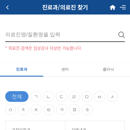
진료과/의료진 찾기
* 의료진 검색은 임상강사 이상만 가능합니다.
진료과
센터
클리닉
전체
ㄱ
ㄴ
ㄷ
ㄹ
ㅁ
ㅂ
ㅅ
ㅇ
ㅈ
ㅊ
ㅌ
ㅋ
ㅍ
ㅎ
가정의학과
감염내과