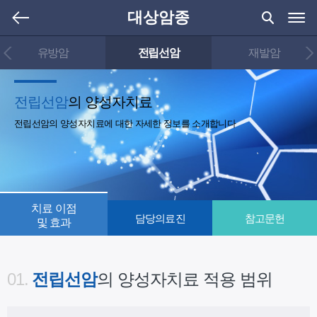
대상암종
유방암
전립선암
재발암
전립선암
의 양성자치료
전립선암의 양성자치료에 대한 자세한 정보를 소개합니다
치료 이점
담당의료진
참고문헌
및 효과
01.
전립선암
의 양성자치료 적용 범위