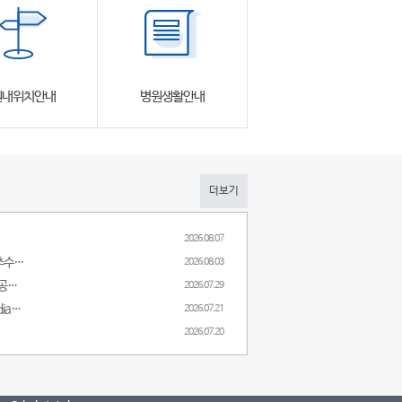
원내위치안내
병원생활안내
더보기
2026.08.07
[2026 SPC Webinar 08] 최소 침습 척추수술의 역사와 최신 트렌드
2026.08.03
2026년 제16회 삼성서울병원 어린이공공전문진료 심포지엄
2026.07.29
The 29TH Update symposium in pediatric cardiac surgery and cardiology
2026.07.21
2026.07.20