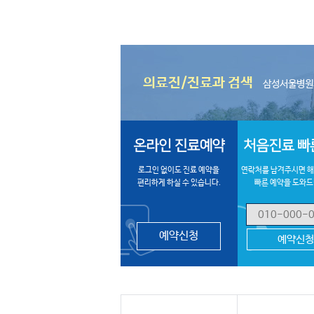
내
의료진/진료과 검색
삼성서울병원
의
료
온
처
진
라
음
인
진
검
로그인 없이도 진료 예약을
연락처를 남겨주시면 해
예
료
편리하게 하실 수 있습니다.
빠른 예약을 도와드
색
약
빠
및
신
른
진
청
예
료
약
예약신청
예약신청
예
약
신
청,
편
조
의