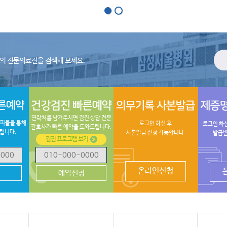
홍
홍
보
보
베
베
너
너
1
2
의 전문의료진을 검색해 보세요.
건
의
제
강
무
증
연락처를 남겨주시면 검진 상담 전문
검
기
명
피콜을 통해
로그인 하신 후
로그인 하
간호사가 빠른 예약을 도와드립니다.
진
록
발
립니다.
사본발급 신청 가능합니다.
발급받
검진 프로그램 보기
빠
사
급
른
본
서
예
발
비
약
급
스
온라인신청
예약신청
신
청