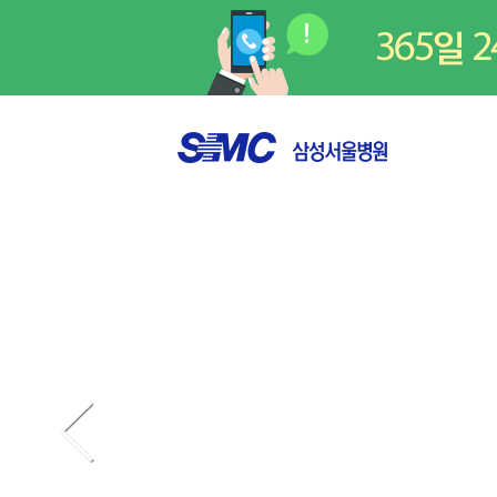
홍
리
다음베너
모
보
델
베
링
너
으
리
로
스
인
트
한
원
내
위
치
변
경
안