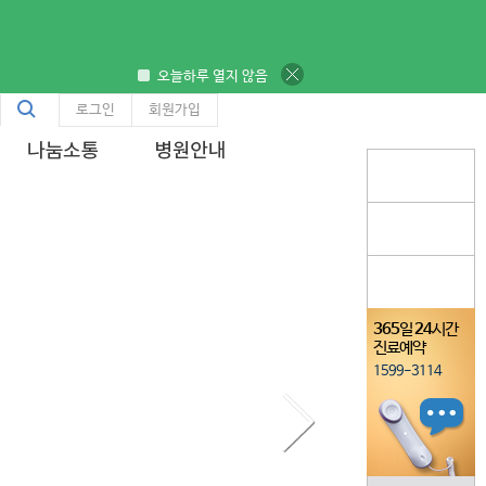
닫기
오늘하루 열지 않음
통
통합검색
로그인
회원가입
합
검
색
365
일
24
시간
진료예약
1599-3114