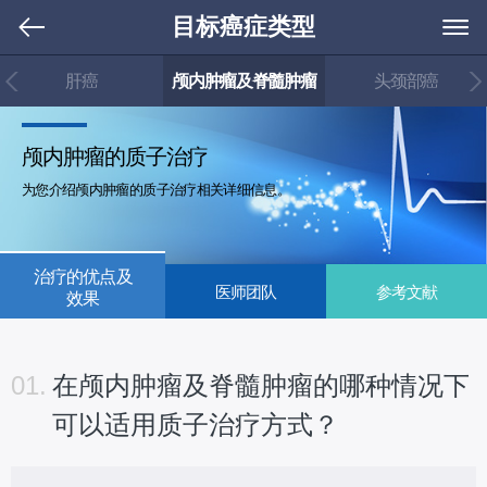
目标癌症类型
肝癌
颅内肿瘤及脊髓肿瘤
头颈部癌
颅内肿瘤的质子治疗
为您介绍颅内肿瘤的质子治疗相关详细信息。
治疗的优点及
医师团队
参考文献
效果
01.
在颅内肿瘤及脊髓肿瘤的哪种情况下
可以适用质子治疗方式？