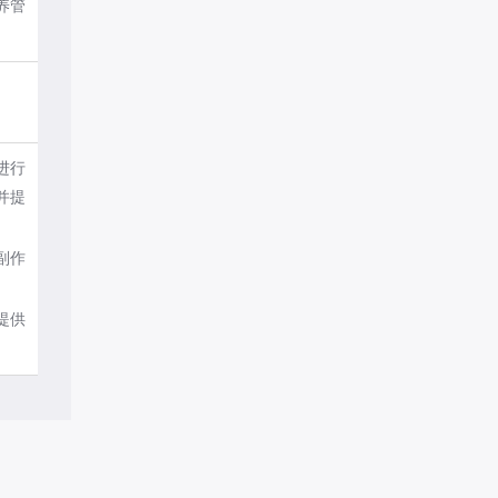
养管
进行
并提
副作
提供