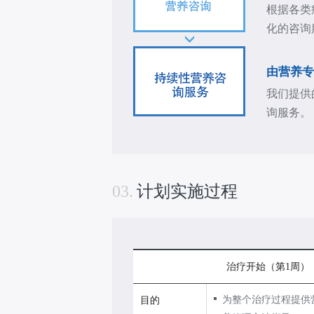
根据各类
化的咨询
由营养专
我们提供
询服务。
个
性
化
咨
03.
计划实施过程
询
服
务
质
治疗开始（第1周）
子
治
为整个治疗过程提供
目的
疗