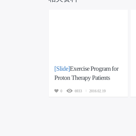
[Slide]
Exercise Program for
Proton Therapy Patients
0
6933
2016.02.19