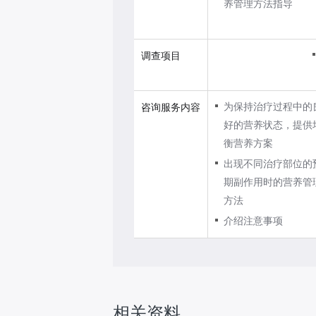
养管理方法指导
专
业
化
调查项目
营
养
咨
为保持治疗过程中的
咨询服务内容
询
好的营养状态，提供
持
衡营养方案
续
出现不同治疗部位的
性
期副作用时的营养管
营
方法
养
介绍注意事项
咨
询
服
务
相关资料