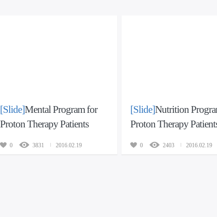
[Slide]
Mental Program for
[Slide]
Nutrition Progra
Proton Therapy Patients
Proton Therapy Patient
0
3831
2016.02.19
0
2403
2016.02.19