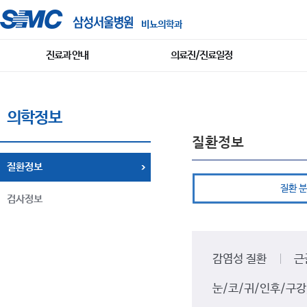
비뇨의학과
진료과 안내
의료진/진료일정
의학정보
질환정보
질환정보
질환 분
검사정보
감염성 질환
근
눈/코/귀/인후/구강