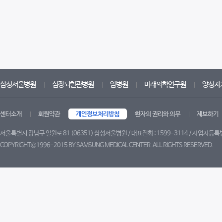
삼성서울병원
심장뇌혈관병원
암병원
미래의학연구원
양성자
센터소개
회원약관
개인정보처리방침
환자의 권리와 의무
제보하기
서울특별시 강남구 일원로 81 (06351) 삼성서울병원 / 대표전화 : 1599-3114 / 사업자등록번
COPYRIGHT©1996-2015 BY SAMSUNG MEDICAL CENTER. ALL RIGHTS RESERVED.
트위터
페이스북
블로그
유튜브