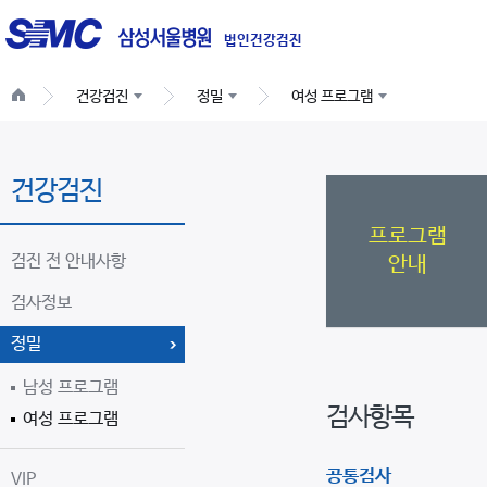
글
로
법인건강검진
벌
건강검진
정밀
여성 프로그램
네
비
게
건강검진
이
션
프로그램
검진 전 안내사항
안내
검사정보
정밀
남성 프로그램
검사항목
여성 프로그램
공통검사
VIP