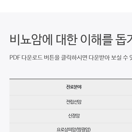
비뇨암에 대한 이해를 돕
PDF 다운로드 버튼을 클릭하시면 다운받아 보실 수 
진료분야
전립선암
신장암
요로상피암(방광암)