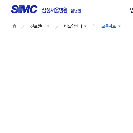
글
로
암병원
벌
진료센터
비뇨암센터
교육자료
네
비
게
이
션