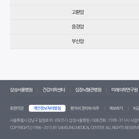
고환암
음경암
부신암
삼성서울병원
건강의학센터
심장뇌혈관병원
미래의학연구원
회원약관
개인정보처리방침
환자의 권리와 의무
제보하기
비
서울특별시 강남구 일원로 81 (06351) 삼성서울병원 / 대표전화 : 1599-3114 / 사업
COPYRIGHT©1996-2015 BY SAMSUNG MEDICAL CENTER. ALL RIGHTS RESERV
트위터
페이스북
블로그
유튜브