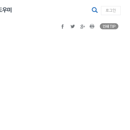
facebook
twitter
google plus
Print
검색
로그인
인쇄 TI
facebook
twitter
google plus
Print