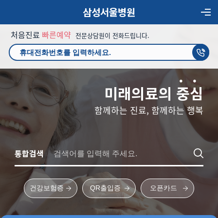
삼성서울병원
처음진료
빠른예약
전문상담원이 전화드립니다.
미래의료의
중
심
함께하는 진료, 함께하는 행복
통합검색
건강보험증
QR출입증
오픈카드