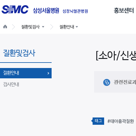
글
로
심장뇌혈관병원
벌
질환및검사
질환안내
네
비
게
질환및검사
이
[소아/신
션
질환안내
관련진료
검사안내
태그
#태아흉곽질환