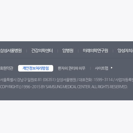
삼성서울병원
건강의학센터
암병원
미래의학연구원
양성자치
회원약관
개인정보처리방침
환자의 권리와 의무
사이트맵
서울특별시 강남구 일원로 81 (06351) 삼성서울병원 / 대표전화 : 1599-3114 / 사업자등록번
COPYRIGHT©1996-2015 BY SAMSUNG MEDICAL CENTER. ALL RIGHTS RESERVED.
트위터
페이스북
블로그
유튜브