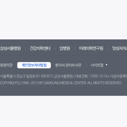
삼성서울병원
건강의학센터
암병원
미래의학연구원
양성자치
회원약관
개인정보처리방침
환자의 권리와 의무
사이트맵
서울특별시 강남구 일원로 81 (06351) 삼성서울병원 / 대표전화 : 1599-3114 / 사업자등록번
COPYRIGHT©1996-2015 BY SAMSUNG MEDICAL CENTER. ALL RIGHTS RESERVED.
트위터
페이스북
블로그
유튜브