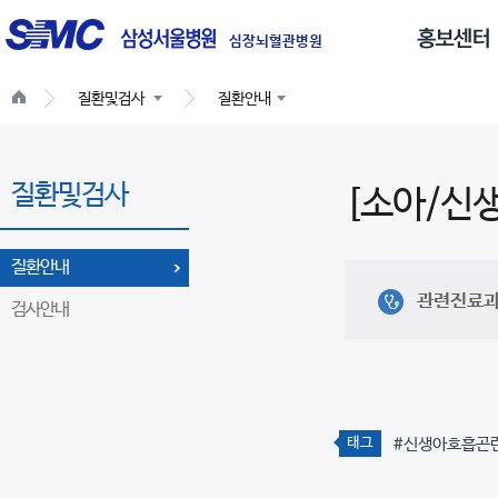
글
로
심장뇌혈관병원
벌
질환및검사
질환안내
네
비
게
질환및검사
이
[소아/신
션
질환안내
관련진료
검사안내
태그
#신생아호흡곤