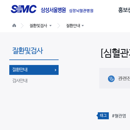
글
로
심장뇌혈관병원
벌
질환및검사
질환안내
네
비
게
질환및검사
이
[심혈관
션
질환안내
관련
검사안내
태그
#혈관염