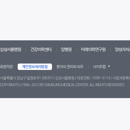
삼성서울병원
건강의학센터
암병원
미래의학연구원
양성자치
회원약관
개인정보처리방침
환자의 권리와 의무
사이트맵
서울특별시 강남구 일원로 81 (06351) 삼성서울병원 / 대표전화 : 1599-3114 / 사업자등록번
COPYRIGHT©1996-2015 BY SAMSUNG MEDICAL CENTER. ALL RIGHTS RESERVED.
트위터
페이스북
블로그
유튜브