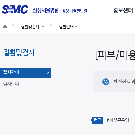
글
로
심장뇌혈관병원
벌
질환및검사
질환안내
네
비
게
질환및검사
이
[피부/미
션
질환안내
관련진료
검사안내
태그
#피부근육염