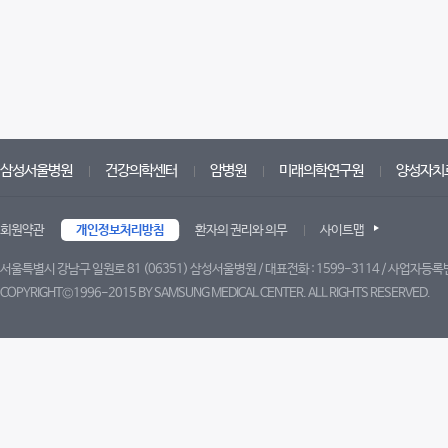
삼성서울병원
건강의학센터
암병원
미래의학연구원
양성자치
회원약관
개인정보처리방침
환자의 권리와 의무
사이트맵
서울특별시 강남구 일원로 81 (06351) 삼성서울병원 / 대표전화 : 1599-3114 / 사업자등록번
COPYRIGHT©1996-2015 BY SAMSUNG MEDICAL CENTER. ALL RIGHTS RESERVED.
트위터
페이스북
블로그
유튜브