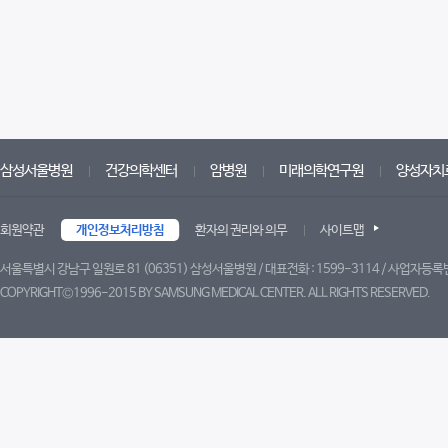
삼성서울병원
건강의학센터
암병원
미래의학연구원
양성자치
회원약관
개인정보처리방침
환자의 권리와 의무
사이트맵
서울특별시 강남구 일원로 81 (06351) 삼성서울병원 / 대표전화 : 1599-3114 / 사업자등록번
COPYRIGHT©1996-2015 BY SAMSUNG MEDICAL CENTER. ALL RIGHTS RESERVED.
트위터
페이스북
블로그
유튜브