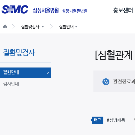
글
로
심장뇌혈관병원
벌
질환및검사
질환안내
네
비
게
질환및검사
이
[심혈관계
션
질환안내
관련진료
검사안내
태그
#심방세동