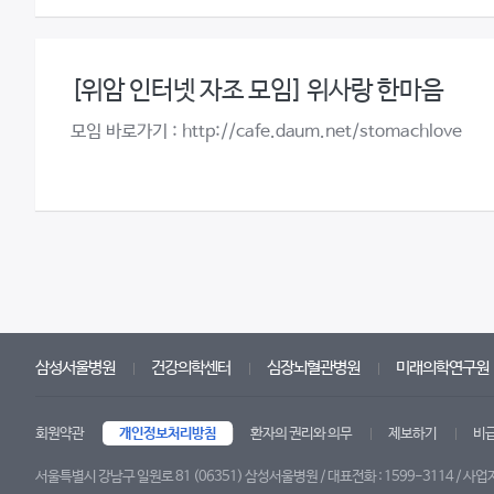
[위암 인터넷 자조 모임] 위사랑 한마음
모임 바로가기 : http://cafe.daum.net/stomachlove
삼성서울병원
건강의학센터
심장뇌혈관병원
미래의학연구원
회원약관
개인정보처리방침
환자의 권리와 의무
제보하기
비
서울특별시 강남구 일원로 81 (06351) 삼성서울병원 / 대표전화 : 1599-3114 / 사업