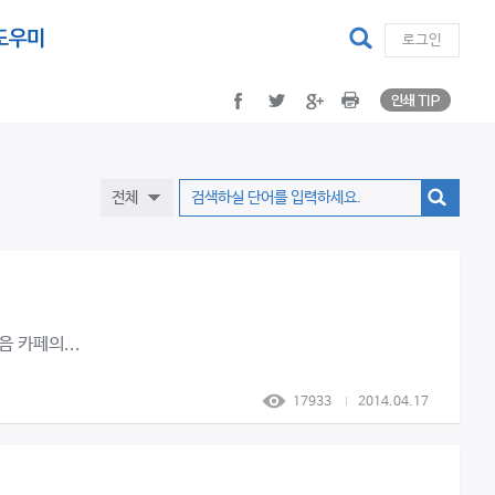
facebook
twitter
google plus
Print
검색
로그인
인쇄 TI
facebook
twitter
google plus
Print
검색
전체
음 카페의...
17933
2014.04.17