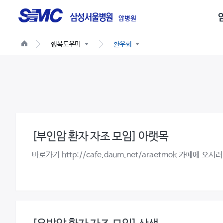
글
로
암병원
벌
행복도우미
환우회
네
비
게
이
션
[부인암 환자 자조 모임] 아랫목
바로가기 http://cafe.daum.net/araetmok 카페에 오