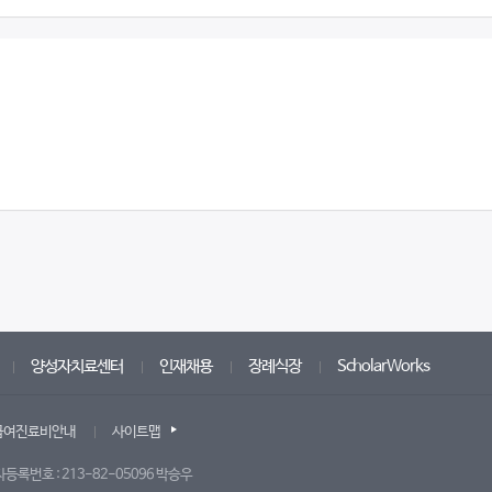
양성자치료센터
인재채용
장례식장
ScholarWorks
급여진료비안내
사이트맵
자등록번호 : 213-82-05096 박승우