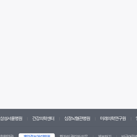
삼성서울병원
건강의학센터
심장뇌혈관병원
미래의학연구원
회원약관
개인정보처리방침
환자의 권리와 의무
제보하기
비급여진