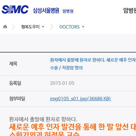
글
로
암병원
벌
행복도우미
DOCTORS
네
비
게
이
환자에서 출발해 환자로 향하다. 새로운 예후 인자 
션
제목
수술 / 직장암 명의
등록일
2015.01.05
첨부파일
img0105_s01.jpg(36686 KB)
환자에서 출발해 환자로 향하다.
새로운 예후 인자 발견을 통해 한 발 앞선
소화기외과 허정욱 교수