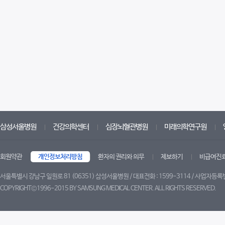
삼성서울병원
건강의학센터
심장뇌혈관병원
미래의학연구원
회원약관
개인정보처리방침
환자의 권리와 의무
제보하기
비급여진
서울특별시 강남구 일원로 81 (06351) 삼성서울병원 / 대표전화 : 1599-3114 / 사업자등록번
COPYRIGHT©1996-2015 BY SAMSUNG MEDICAL CENTER. ALL RIGHTS RESERVED.
트위터
페이스북
블로그
유튜브