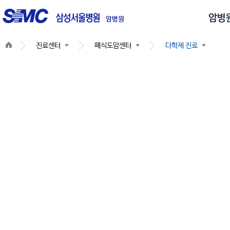
글
로
암병원
벌
진료센터
폐식도암센터
다학제 진료
네
비
게
이
션