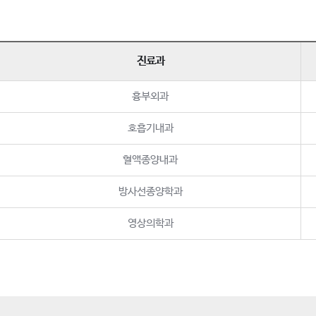
진료과
흉부외과
호흡기내과
혈액종양내과
방사선종양학과
영상의학과