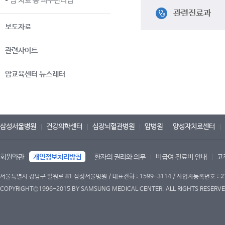
암 치료 중 피부관리법
관련진료과
보도자료
관련사이트
암교육센터 뉴스레터
삼성서울병원
건강의학센터
심장뇌혈관병원
암병원
양성자치료센터
회원약관
개인정보처리방침
환자의 권리와 의무
비급여 진료비 안내
고
서울특별시 강남구 일원로 81 삼성서울병원 / 대표전화 : 1599-3114 / 사업자등록번호 : 2
COPYRIGHT©1996-2015 BY SAMSUNG MEDICAL CENTER. ALL RIGHTS RESERVE