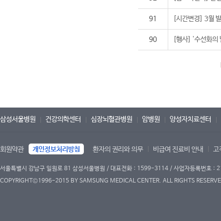
91
[시간변경] 3월 
90
[행사] '수선화의 
삼성서울병원
건강의학센터
심장뇌혈관병원
암병원
양성자치료센터
회원약관
개인정보처리방침
환자의 권리와 의무
비급여 진료비 안내
고
서울특별시 강남구 일원로 81 삼성서울병원 / 대표전화 : 1599-3114 / 사업자등록번호 : 2
COPYRIGHT©1996-2015 BY SAMSUNG MEDICAL CENTER. ALL RIGHTS RESERVE