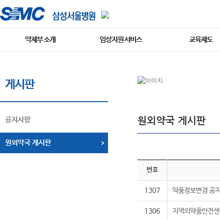
약제부 소개
임상지원 서비스
교육제도
게시판
원외약국 게시판
공지사항
원외약국 게시판
번호
1307
약품정보변경 공지: 
1306
지역의약품안전센터