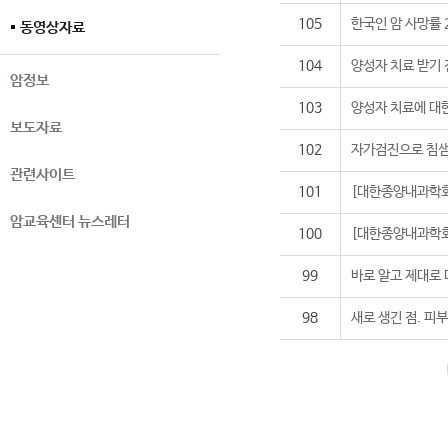
105
한국인 암 사망률 
동영상자료
104
양성자 치료 받기 
암정보
103
양성자 치료에 대
보도자료
102
자가검진으로 침샘
관련사이트
101
[대한종양내과학회
암교육센터 뉴스레터
100
[대한종양내과학회
99
바로 알고 제대로
98
새로 생긴 점. 피