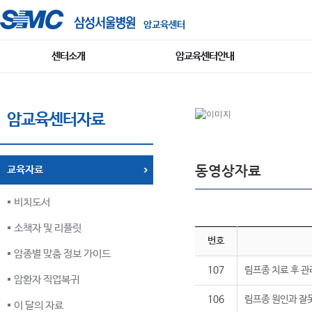
암교육센터
센터소개
암교육센터안내
암교육센터자료
동영상자료
교육자료
비치도서
소책자 및 리플릿
번호
암종별 맞춤 정보 가이드
107
림프종 치료 후 관
암환자 직업복귀
106
림프종 원인과 잘
이 달의 자료