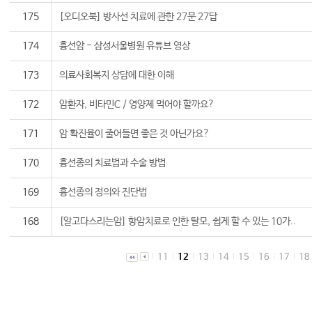
175
[오디오북] 방사선 치료에 관한 27문 27답
174
흉선암 - 삼성서울병원 유튜브 영상
173
의료사회복지 상담에 대한 이해
172
암환자, 비타민C / 영양제 먹어야 할까요?
171
암 확진율이 줄어들면 좋은 것 아닌가요?
170
흉선종의 치료법과 수술 방법
169
흉선종의 정의와 진단법
168
[알고다스리는암] 항암치료로 인한 탈모, 쉽게 할 수 있는 10가..
11
12
13
14
15
16
17
18