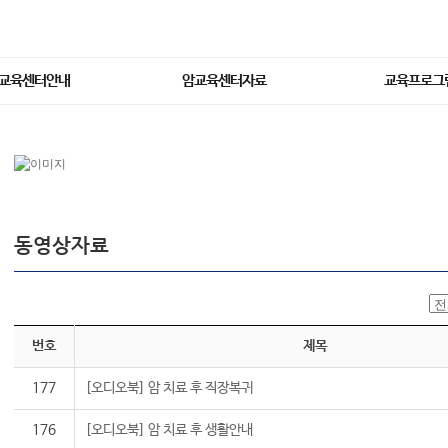
교육센터안내
암교육센터자료
교육프로그
동영상자료
번호
제목
177
[오디오북] 암 치료 후 직장복귀
176
[오디오북] 암 치료 후 생활안내