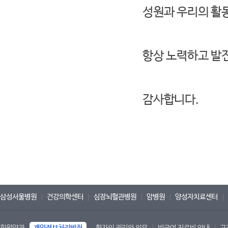
성원과 우리의 활
항상 노력하고 발
감사합니다.
삼성서울병원
건강의학센터
심장뇌혈관병원
암병원
양성자치료센터
회원약관
개인정보처리방침
환자의 권리와 의무
비급여 진료비 안내
고