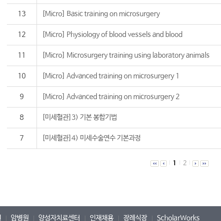
13
[Micro] Basic training on microsurgery
12
[Micro] Physiology of blood vessels and blood
11
[Micro] Microsurgery training using laboratory animals
10
[Micro] Advanced training on microsurgery 1
9
[Micro] Advanced training on microsurgery 2
8
[미세혈관]3) 기본 봉합기법
7
[미세혈관]4) 미세수술연수 기본과정
1
2
원
암병원
양성자치료센터
인재채용
장례식장
ScholarWorks