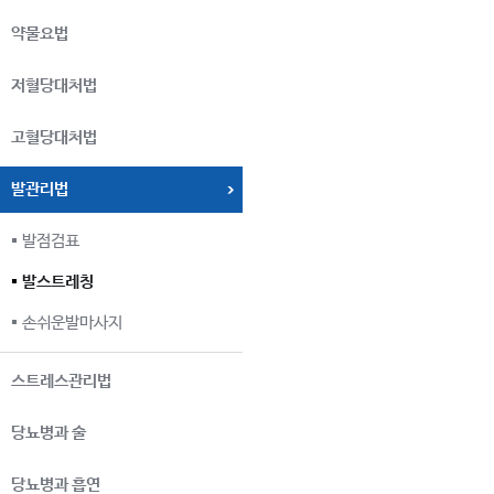
약물요법
저혈당대처법
고혈당대처법
발관리법
발점검표
발스트레칭
손쉬운발마사지
스트레스관리법
당뇨병과 술
당뇨병과 흡연