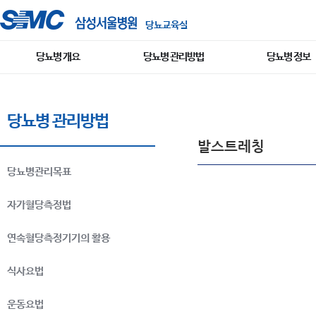
당뇨교육실
당뇨병 개요
당뇨병 관리방법
당뇨병 정보
당뇨병 관리방법
발스트레칭
당뇨병관리목표
자가혈당측정법
연속혈당측정기기의 활용
식사요법
운동요법