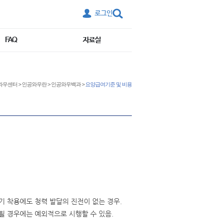
로그인
FAQ
자료실
와우센터
>
인공와우란
>
인공와우백과
>
요양급여기준 및 비용
기 착용에도 청력 발달의 진전이 없는 경우.
될 경우에는 예외적으로 시행할 수 있음.