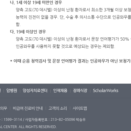
나. 1세 이상 19세 미만인 경우
양측 고도(70 데시벨) 이상의 난청 환자로서 최소한 3개월 이상 보
능력의 진전이 없을 경우. 단, 수술 후 의사소통 수단으로 인공와우
함.
다. 19세 이상인 경우
양측 고도(70 데시벨) 이상의 난청 환자로서 문장 언어평가가 50% 
인공와우를 사용하지 못할 것으로 예상되는 경우는 제외함.
* 이때 순음 청력검사 및 문장 언어평가 결과는 인공와우가 아닌 보청
원
암병원
양성자치료센터
인재채용
장례식장
ScholarWorks
 의무
비급여 진료비 안내
고객의 소리
사이트맵
1599-3114 / 사업자등록번호 : 213-82-05096 박승우
 CENTER. ALL RIGHTS RESERVED.