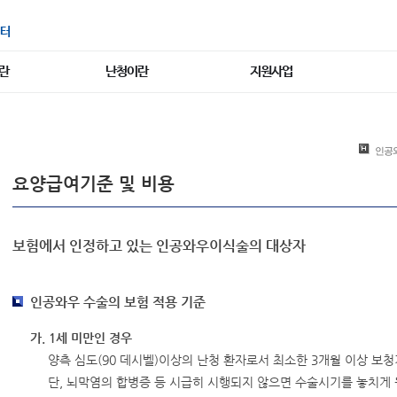
터
란
난청이란
지원사업
인공
요양급여기준 및 비용
보험에서 인정하고 있는 인공와우이식술의 대상자
인공와우 수술의 보험 적용 기준
가. 1세 미만인 경우
양측 심도(90 데시벨)이상의 난청 환자로서 최소한 3개월 이상 보청
단, 뇌막염의 합병증 등 시급히 시행되지 않으면 수술시기를 놓치게 