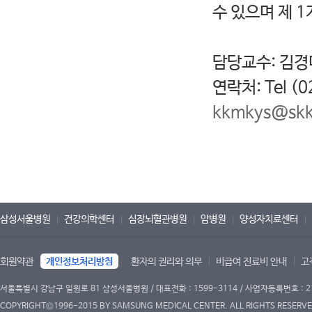
수 있으며 제 
담당교수: 김경
연락처: Tel (0
kkmkys@skk
삼성서울병원
건강의학센터
심장뇌혈관병원
암병원
양성자치료센터
회원약관
개인정보처리방침
환자의 권리와 의무
비급여 진료비 안내
고
서울특별시 강남구 일원로 81 삼성서울병원 / 대표전화 : 1599-3114 / 사업자등록번호 : 2
COPYRIGHT©1996-2015 BY SAMSUNG MEDICAL CENTER. ALL RIGHTS RESERVE