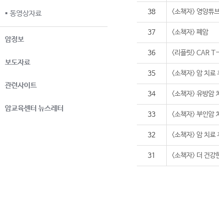
38
<소책자> 영양튜
동영상자료
37
<소책자> 폐암
암정보
36
<리플릿> CAR 
보도자료
35
<소책자> 암 치료
관련사이트
34
<소책자> 유방암 
암교육센터 뉴스레터
33
<소책자> 부인암 
32
<소책자> 암 치료
31
<소책자> 더 건강