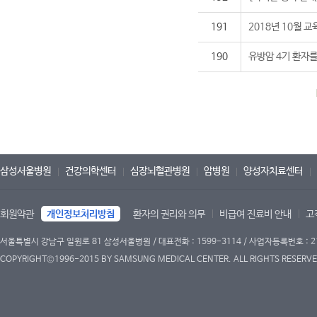
191
2018년 10월 
190
유방암 4기 환자를
삼성서울병원
건강의학센터
심장뇌혈관병원
암병원
양성자치료센터
회원약관
개인정보처리방침
환자의 권리와 의무
비급여 진료비 안내
고
서울특별시 강남구 일원로 81 삼성서울병원 / 대표전화 : 1599-3114 / 사업자등록번호 : 2
COPYRIGHT©1996-2015 BY SAMSUNG MEDICAL CENTER. ALL RIGHTS RESERVE