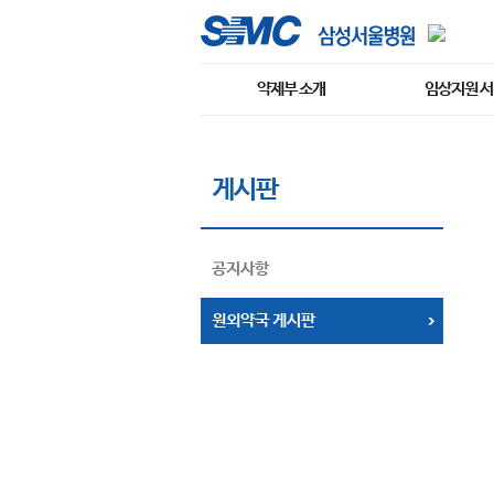
약제부 소개
임상지원 
게시판
공지사항
원외약국 게시판