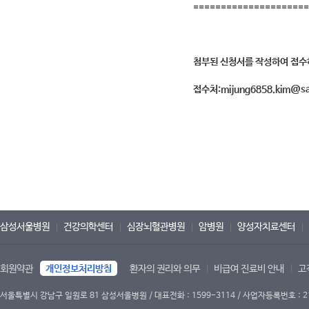
=====================
첨부된 신청서를 작성하여 접수
접수처:mijung6858.kim@s
삼성서울병원
건강의학센터
심장뇌혈관병원
암병원
양성자치료센터
회원약관
개인정보처리방침
환자의 권리와 의무
비급여 진료비 안내
고
서울특별시 강남구 일원로 81 삼성서울병원 / 대표전화 : 1599-3114 / 사업자등록번호 : 2