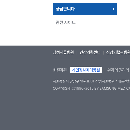
궁금합니다
관련 사이트
삼성서울병원
건강의학센터
심장뇌혈관병
회원약관
개인정보처리방침
환자의 권리와
서울특별시 강남구 일원로 81 삼성서울병원 / 대표전화 : 
COPYRIGHT©1996-2015 BY SAMSUNG MEDICAL