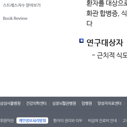
환자를 대상으로
스트레스지수 알아보기
화관 합병증, 식
Book Review
다
연구대상자
- 근치적 식도
삼성서울병원
건강의학센터
심장뇌혈관병원
암병원
양성자치료센터
회원약관
개인정보처리방침
환자의 권리와 의무
비급여 진료비 안내
고