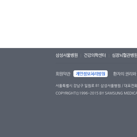
삼성서울병원
건강의학센터
심장뇌혈관병
회원약관
개인정보처리방침
환자의 권리와
서울특별시 강남구 일원로 81 삼성서울병원 / 대표전화 : 
COPYRIGHT©1996-2015 BY SAMSUNG MEDICAL