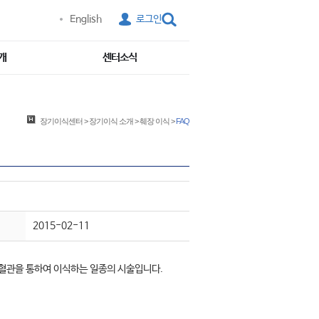
English
로그인
개
센터소식
장기이식센터
>
장기이식 소개
>
췌장 이식
>
FAQ
2015-02-11
혈관을 통하여 이식하는 일종의 시술입니다.