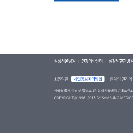
삼성서울병원
건강의학센터
심장뇌혈관병
회원약관
개인정보처리방침
환자의 권리와
서울특별시 강남구 일원로 81 삼성서울병원 / 대표전화 : 
COPYRIGHT©1996-2015 BY SAMSUNG MEDICAL