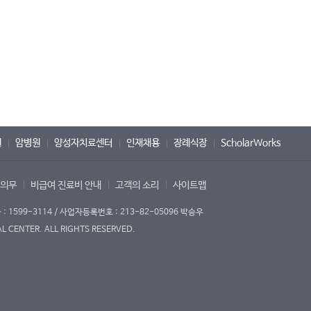
원
암병원
양성자치료센터
인재채용
장례식장
ScholarWorks
 의무
비급여 진료비 안내
고객의 소리
사이트맵
1599-3114 / 사업자등록번호 : 213-82-05096 박승우
 CENTER. ALL RIGHTS RESERVED.