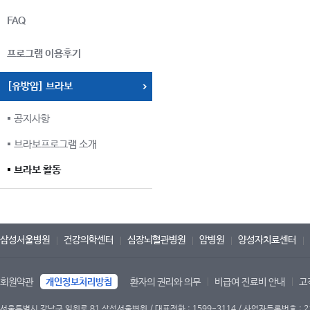
FAQ
프로그램 이용후기
[유방암] 브라보
공지사항
브라보프로그램 소개
브라보 활동
삼성서울병원
건강의학센터
심장뇌혈관병원
암병원
양성자치료센터
회원약관
개인정보처리방침
환자의 권리와 의무
비급여 진료비 안내
고
서울특별시 강남구 일원로 81 삼성서울병원 / 대표전화 : 1599-3114 / 사업자등록번호 : 2