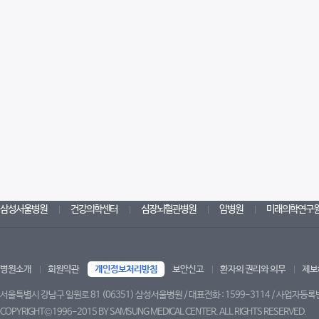
삼성서울병원
건강의학센터
심장뇌혈관병원
암병원
미래의학연구
병원소개
회원약관
개인정보처리방침
보안신고
환자의 권리와 의무
제보
서울특별시 강남구 일원로 81 (06351) 삼성서울병원 / 대표전화 : 1599-3114 / 사업자등록번
COPYRIGHT©1996-2015 BY SAMSUNG MEDICAL CENTER. ALL RIGHTS RESERVED.