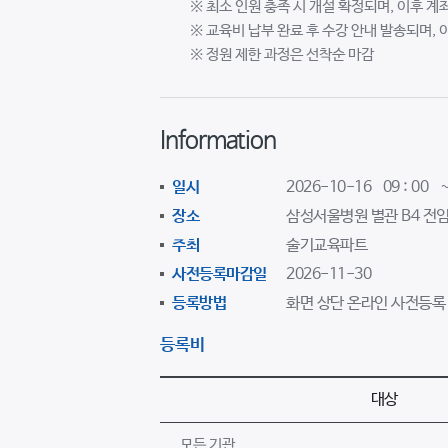
※ 최소 인원 충족 시 개설 확정되며, 이후 계
※ 교육비 납부 완료 후 수강 안내 발송되며, 
※ 정원 제한 과정은 선착순 마감
Information
일시
2026-10-16 09 : 00 
장소
삼성서울병원 별관 B4 전
주최
술기교육파트
사전등록마감일
2026-11-30
등록방법
화면 상단 온라인 사전등록
등록비
대상
모든 기관