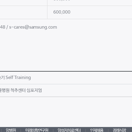
600,000
8 / s-cares@samsung.com
Self Training
서울병원 척추센터 심포지엄
암병원
미래의학연구원
양성자치료센터
인재채용
장례식장