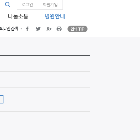
통
인쇄 TIP
통합검색
facebook
twitter
google plus
Print
로그인
회원가입
합
검
색
인쇄 TIP
facebook
twitter
google plus
프린트
의료진 검색