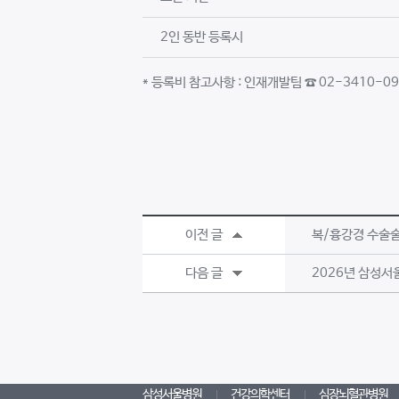
2인 동반 등록시
* 등록비 참고사항 : 인재개발팀 ☎ 02-3410-094
이전 글
복/흉강경 수술술기 
다음 글
2026년 삼성
삼성서울병원
건강의학센터
심장뇌혈관병원