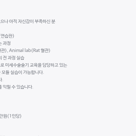
있으나 아직 자신감이 부족하신 분
b(연습판)
는 과정
), Animal lab(Rat 혈관)
 전 과정 실습
로 미세수술술기 교육을 담당하고 있는
한 모듈 실습이 가능합니다.
다.
를 익힐 수 있습니다.
0만원(1인당)