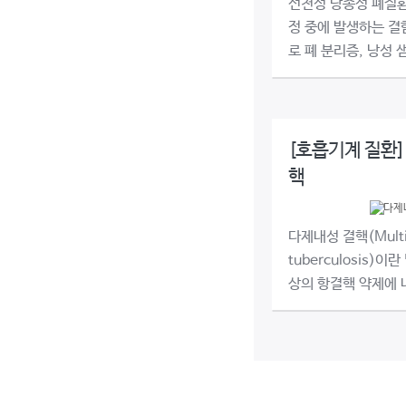
선천성 낭종성 폐질환
정 중에 발생하는 결
로 폐 분리증, 낭성 
[호흡기계 질환]
핵
다제내성 결핵(Multi-
tuberculosis)
상의 항결핵 약제에 내