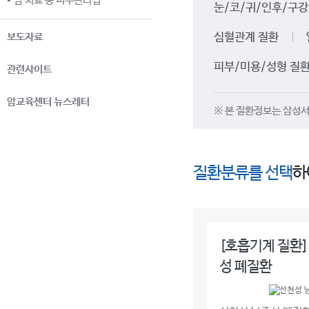
암 치료 중 피부관리법
눈/코/귀/인후/구강
보도자료
심혈관계 질환
피부/미용/성형 질
관련사이트
암교육센터 뉴스레터
※ 본 질환정보는 삼성서
질환분류를 선택
하
[호흡기계 질환]
성 폐질환