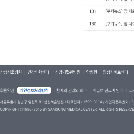
131
[쿠키뉴스] 암 치
130
[쿠키뉴스] 암 치
삼성서울병원
건강의학센터
심장뇌혈관병원
암병원
양성자치료센터
회원약관
개인정보처리방침
환자의 권리와 의무
비급여 진료비 안내
고
서울특별시 강남구 일원로 81 삼성서울병원 / 대표전화 : 1599-3114 / 사업자등록번호 : 2
COPYRIGHT©1996-2015 BY SAMSUNG MEDICAL CENTER. ALL RIGHTS RESERVE