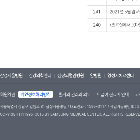
241
2021년 5월 암
240
<진료실에서 못다
삼성서울병원
건강의학센터
심장뇌혈관병원
암병원
양성자치료센터
회원약관
개인정보처리방침
환자의 권리와 의무
비급여 진료비 안내
고
서울특별시 강남구 일원로 81 삼성서울병원 / 대표전화 : 1599-3114 / 사업자등록번호 : 2
COPYRIGHT©1996-2015 BY SAMSUNG MEDICAL CENTER. ALL RIGHTS RESERVE