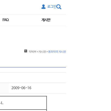
로그인
FAQ
게시판
약제부
>
게시판
>
원외약국 게시판
2009-06-16
-L