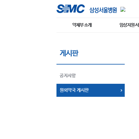
약제부 소개
임상지원 
게시판
공지사항
원외약국 게시판