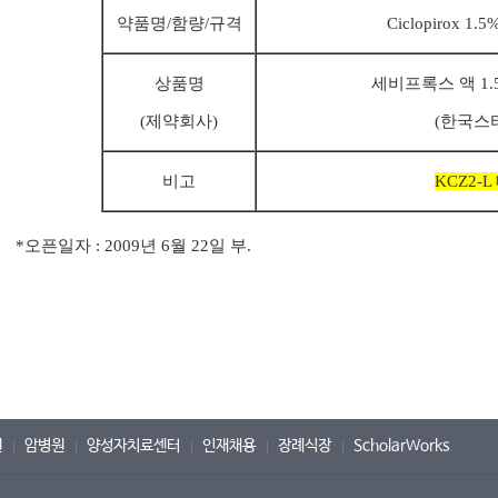
약품명/
함량/규격
Ciclopirox 1.5
상품명
세비프록스 액 1.5%
(제약회사)
(한국스
비고
KCZ2-L
*오픈일자 : 2009년 6월 22일 부.
원
암병원
양성자치료센터
인재채용
장례식장
ScholarWorks