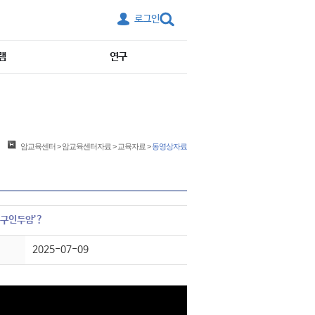
로그인
램
연구
암교육센터
>
암교육센터자료
>
교육자료
>
동영상자료
‘구인두암’?
2025-07-09