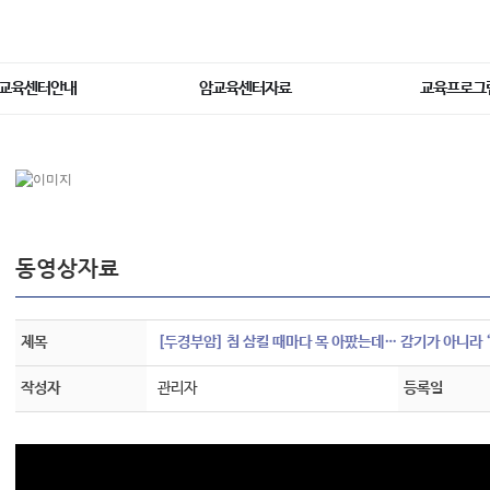
교육센터안내
암교육센터자료
교육프로그
동영상자료
제목
[두경부암] 침 삼킬 때마다 목 아팠는데… 감기가 아니라 
작성자
관리자
등록일