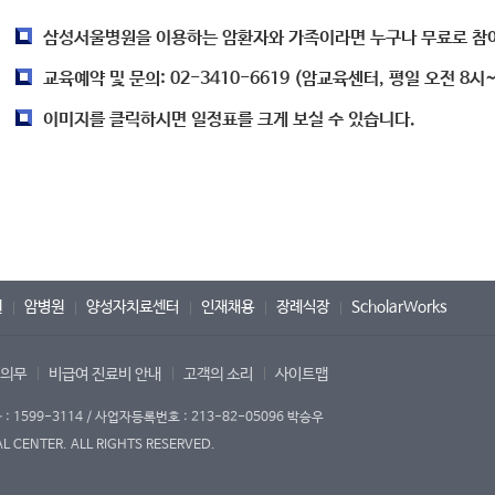
삼성서울병원을 이용하는 암환자와 가족이라면 누구나 무료로 참여
교육예약 및 문의: 02-3410-6619 (암교육센터, 평일 오전 8시
이미지를 클릭하시면 일정표를 크게 보실 수 있습니다.
원
암병원
양성자치료센터
인재채용
장례식장
ScholarWorks
 의무
비급여 진료비 안내
고객의 소리
사이트맵
1599-3114 / 사업자등록번호 : 213-82-05096 박승우
 CENTER. ALL RIGHTS RESERVED.