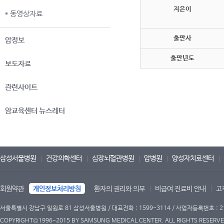
지은이
동영상자료
출판사
암정보
출판년도
보도자료
관련사이트
암교육센터 뉴스레터
삼성서울병원
건강의학센터
심장뇌혈관병원
암병원
양성자치료센터
회원약관
개인정보처리방침
환자의 권리와 의무
비급여 진료비 안내
고
서울특별시 강남구 일원로 81 삼성서울병원 / 대표전화 : 1599-3114 / 사업자등록번호 : 2
COPYRIGHT©1996-2015 BY SAMSUNG MEDICAL CENTER. ALL RIGHTS RESERVE