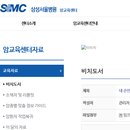
암교육센터
센터소개
암교육센터안내
암교육센터자료
비치도서
교육자료
비치도서
제목
내 손
소책자 및 리플릿
작성자
관리자
암종별 맞춤 정보 가이드
파일첨부
림프
암환자 직업복귀
이 달의 자료